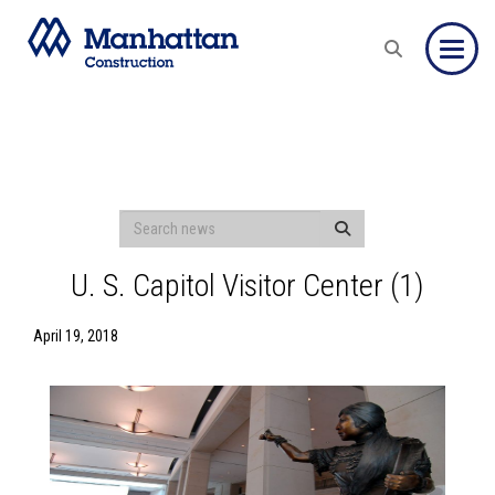
Toggle
U. S. Capitol Visitor Center (1)
April 19, 2018