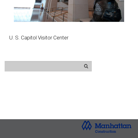
U. S. Capitol Visitor Center